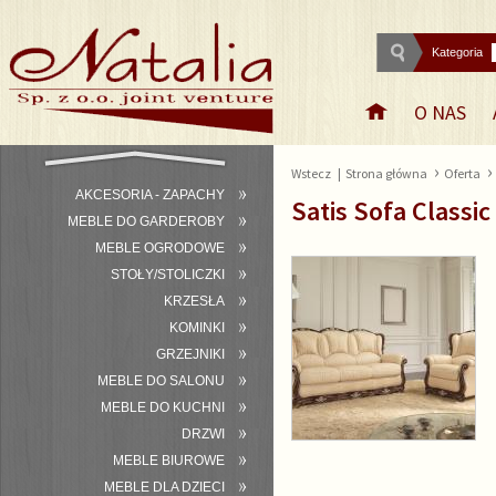
Kategoria
O NAS
›
Wstecz
|
Strona główna
Oferta
AKCESORIA - ZAPACHY
Satis Sofa Classic
MEBLE DO GARDEROBY
MEBLE OGRODOWE
STOŁY/STOLICZKI
KRZESŁA
KOMINKI
GRZEJNIKI
MEBLE DO SALONU
MEBLE DO KUCHNI
DRZWI
MEBLE BIUROWE
MEBLE DLA DZIECI