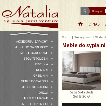
Kategoria
O NAS
›
Wstecz
|
Strona główna
Oferta
›
AKCESORIA - ZAPACHY
Meble do sypialni
MEBLE DO GARDEROBY
MEBLE OGRODOWE
STOŁY/STOLICZKI
KRZESŁA
KOMINKI
GRZEJNIKI
MEBLE DO SALONU
MEBLE DO KUCHNI
Satis Sofa Beds
DRZWI
SATIS SOFA
MEBLE BIUROWE
MEBLE DLA DZIECI