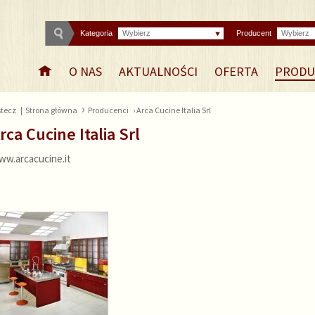
Kategoria
Wybierz
Producent
Wybierz
O NAS
AKTUALNOŚCI
OFERTA
PRODU
›
tecz
|
Strona główna
Producenci
› Arca Cucine Italia Srl
rca Cucine Italia Srl
ww.arcacucine.it