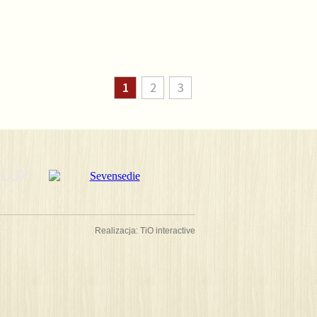
1
2
3
Realizacja:
TiO interactive