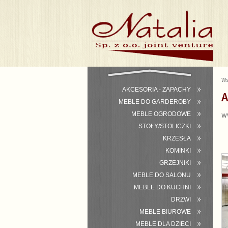
Ws
AKCESORIA - ZAPACHY
A
MEBLE DO GARDEROBY
w
MEBLE OGRODOWE
STOŁY/STOLICZKI
KRZESŁA
KOMINKI
GRZEJNIKI
MEBLE DO SALONU
MEBLE DO KUCHNI
DRZWI
MEBLE BIUROWE
MEBLE DLA DZIECI