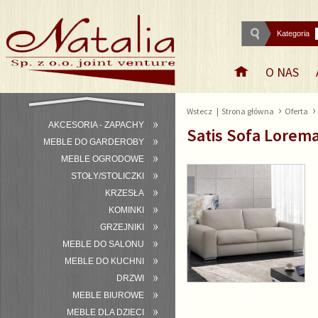
Kategoria
O NAS
›
Wstecz
|
Strona główna
Oferta
AKCESORIA - ZAPACHY
Satis Sofa Lorem
MEBLE DO GARDEROBY
MEBLE OGRODOWE
STOŁY/STOLICZKI
KRZESŁA
KOMINKI
GRZEJNIKI
MEBLE DO SALONU
MEBLE DO KUCHNI
DRZWI
MEBLE BIUROWE
MEBLE DLA DZIECI